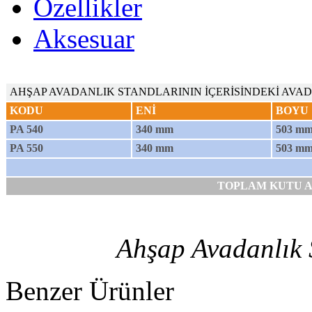
Özellikler
Aksesuar
AHŞAP AVADANLIK STANDLARININ İÇERİSİNDEKİ AVA
KODU
ENİ
BOYU
PA 540
340 mm
503 m
PA 550
340 mm
503 m
TOPLAM KUTU 
Ahşap Avadanlık 
Benzer Ürünler