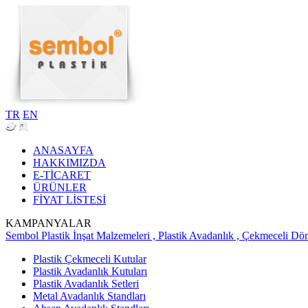
TR
EN
ANASAYFA
HAKKIMIZDA
E-TİCARET
ÜRÜNLER
FİYAT LİSTESİ
KAMPANYALAR
Sembol Plastik İnşat Malzemeleri , Plastik Avadanlık , Çekmeceli Dö
Plastik Çekmeceli Kutular
Plastik Avadanlık Kutuları
Plastik Avadanlık Setleri
Metal Avadanlık Standları