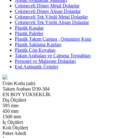
Ahşap Avadanlık Standları
Çekmeceli Döner Metal Dolaplar
Çekmeceli Döner Ahşap Dolaplar
Çekmeceli Tek Yönlü Metal Dolaplar
Çekmeceli Tek Yönlü Ahşap Dolaplar
Plastik Kasalar
Plastik Paletler
Plastik Takım Çantası , Organizer Kutu
Plastik Saklama Kapları
Plastik Çöp Kovaları
Takım Arabaları ve Çalışma Tezgahları
Personel ve Malzeme Dolapları
Esd Antistatik Ürünler
Ürün Kodu (adı)
Takım Arabası D30-304
EN
BOY
YÜKSEKLİK
Dış Ölçüleri
595 mm
450 mm
1500 mm
İç Ölçüleri
Koli Ölçüleri
Paket Adedi