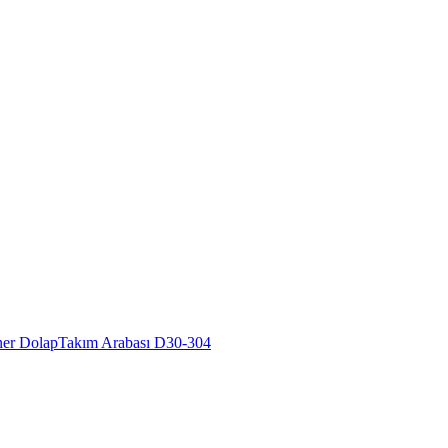
ner Dolap
Takım Arabası D30-304