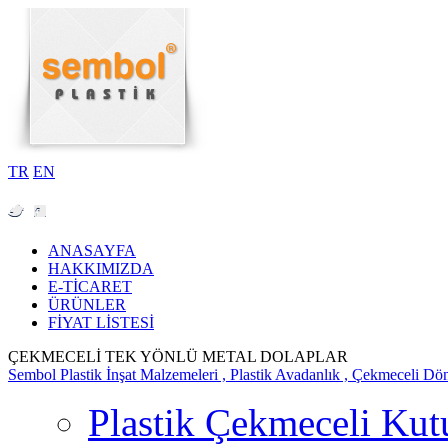
TR
EN
ANASAYFA
HAKKIMIZDA
E-TİCARET
ÜRÜNLER
FİYAT LİSTESİ
ÇEKMECELİ TEK YÖNLÜ METAL DOLAPLAR
Sembol Plastik İnşat Malzemeleri , Plastik Avadanlık , Çekmeceli Dö
Plastik Çekmeceli Kut