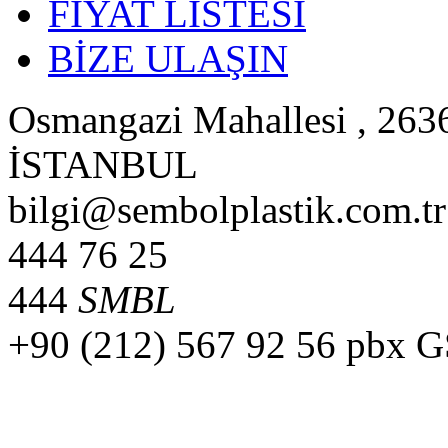
FİYAT LİSTESİ
BİZE ULAŞIN
Osmangazi Mahallesi , 2636
İSTANBUL
bilgi@sembolplastik.com.tr
444 76 25
444
SMBL
+90 (212) 567 92 56 pbx 