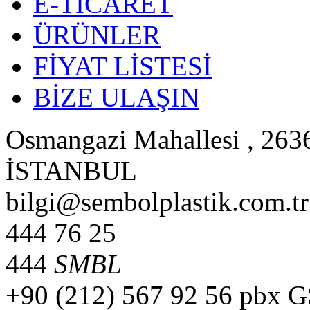
E-TİCARET
ÜRÜNLER
FİYAT LİSTESİ
BİZE ULAŞIN
Osmangazi Mahallesi , 2636
İSTANBUL
bilgi@sembolplastik.com.tr
444 76 25
444
SMBL
+90 (212) 567 92 56 pbx 