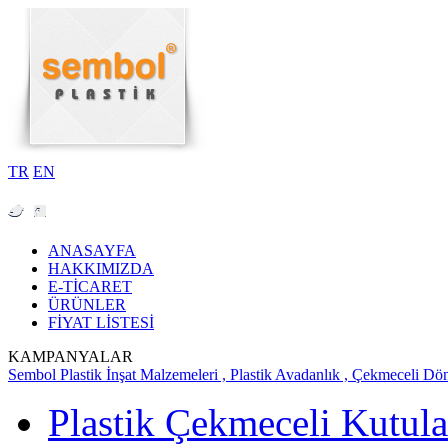
TR
EN
ANASAYFA
HAKKIMIZDA
E-TİCARET
ÜRÜNLER
FİYAT LİSTESİ
KAMPANYALAR
Sembol Plastik İnşat Malzemeleri , Plastik Avadanlık , Çekmeceli Dö
Plastik Çekmeceli Kutula